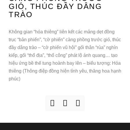
GIÓ, THÚC ĐẦY DÂNG
TRÀO
Không gian “hóa thiêng” liên kết các mảng dẹt đồng
trục “bản phiến”, “cờ phiến” càng phồng trước gió, thúc
đầy dâng trào – “cờ phiến vũ hội” gối thân “rùa” nghìn
kiếp, gối “thổ địa”, “thổ công” phát lộ ánh quang… tạo
hiệu ứng bề thế tung hoành bay lên – biểu tượng: Hóa
thiêng (Thông điệp đồng hiện tình yêu, thăng hoa hạnh
phúc)