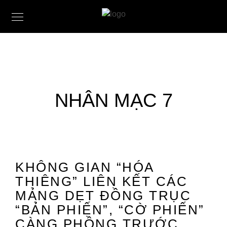
NHÂN MẠC 7
KHÔNG GIAN “HÓA
THIÊNG” LIÊN KẾT CÁC
MẢNG DẸT ĐỒNG TRỤC
“BẢN PHIẾN”, “CỜ PHIẾN”
CÀNG PHỒNG TRƯỚC