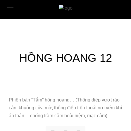
HỒNG HOANG 12
Phiên bản “Tắm” hồng hoang… (Thông điệp vượt rào
cản, khuông cửa mở, thông điệp trốn thoát nơi yếm khí
ẩn thân… chống trầm cảm hoài niệm, mặc cảm).