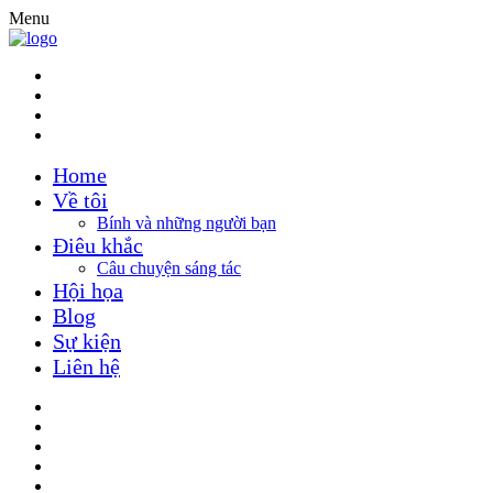
Menu
Home
Về tôi
Bính và những người bạn
Điêu khắc
Câu chuyện sáng tác
Hội họa
Blog
Sự kiện
Liên hệ